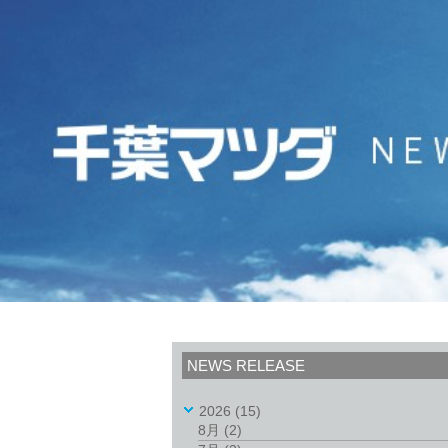
NEWS RELEASE
2026
(15)
8月
(2)