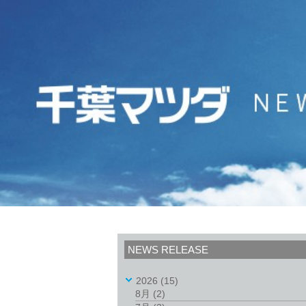
NEWS RELEASE
2026
(15)
8月
(2)