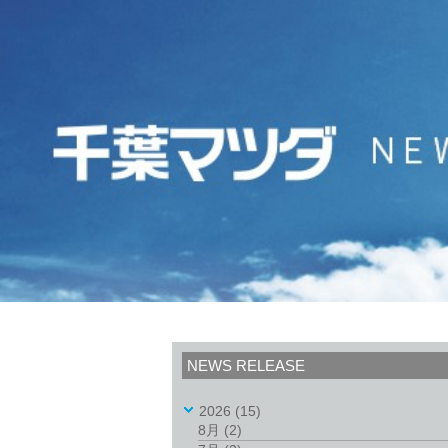
NEWS RELEASE
2026
(15)
8月
(2)