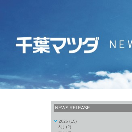
NEWS RELEASE
2026
(15)
8月
(2)