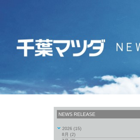
NEWS RELEASE
2026
(15)
8月
(2)