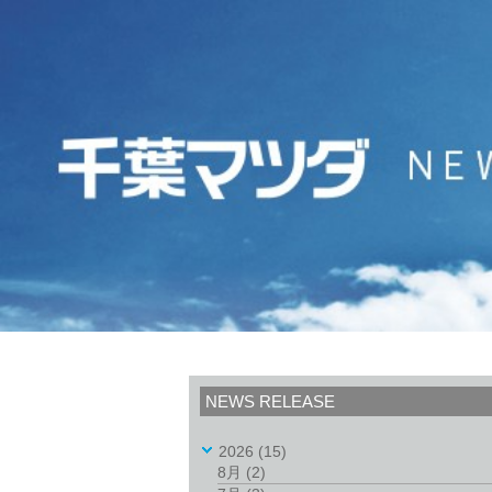
NEWS RELEASE
2026
(15)
8月
(2)