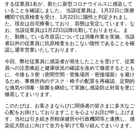
する従業員1名が、新たに新型コロナウイルスに感染して
いることを確認しました。 当該従業員は、1月22日に医療
機関で抗原検査を受け、1月22日に陽性と判定されまし
た。現在は自宅療養しており、容態は安定しています。な
お、当該従業員は1月22日以降出勤しておりません。ま
た、勤務している市原店については消毒作業を実施、当該
者以外の従業員に抗原検査をおこない陰性であることを確
認し通常営業いたしております。
今回、弊社従業員に感染者が発生したことを受けて、従業
員への注意喚起と健康状況の確認を改めて徹底するととも
に、今後も３密（密閉空間・密集場所・密接場面）を避け
るため、事務所内のデスク・椅子の配置を再確認、定期的
な換気や消毒・除菌を継続して実施し感染防止対策を更に
徹底してまいります。
このたびは、お客さまならびに関係者の皆さまに多大なご
心配をお掛けしておりますことを心よりお詫び申し上げま
す。当社は引き続き所轄保健所や行政機関等と連携し、感
染拡大防止に向けて全力を挙げて取り組んでまいります。