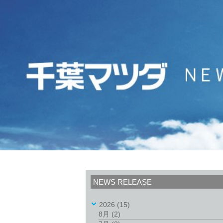
NEWS RELEASE
2026
(15)
8月
(2)