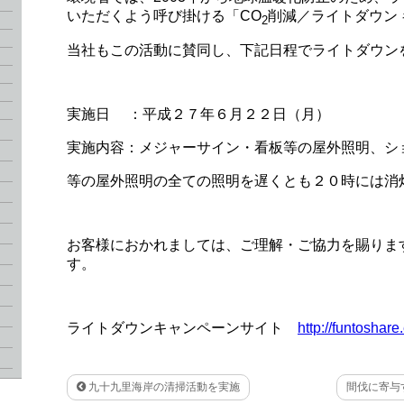
いただくよう呼び掛ける「CO
削減／ライトダウン
2
当社もこの活動に賛同し、下記日程でライトダウン
実施日 ：平成２７年６月２２日（月）
実施内容：メジャーサイン・看板等の屋外照明、シ
等の屋外照明の全ての照明を遅くとも２０時には消
お客様におかれましては、ご理解・ご協力を賜りま
す。
ライトダウンキャンペーンサイト
http://funtoshare
九十九里海岸の清掃活動を実施
間伐に寄与