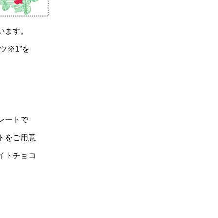
います。
ツ※1”を
レートで
トをご用意
イトチョコ