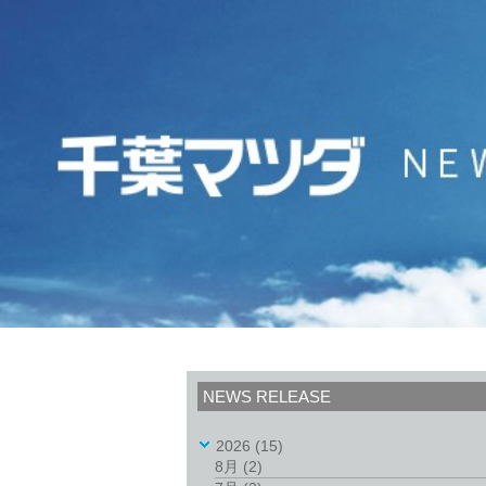
NEWS RELEASE
2026
(15)
8月
(2)