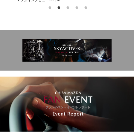
マツダインタビュー2.mp4
マ