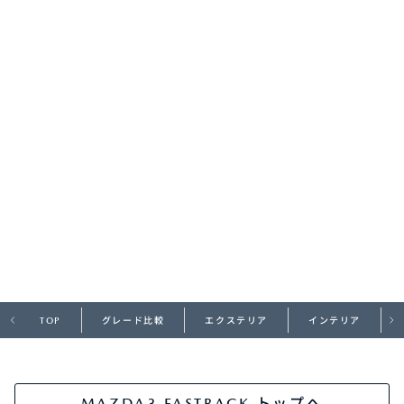
オーナーサポート
中古車
リコール情報
お問合せ/FAQ
ニュースルーム
企業・IR・採用
TOP
グレード比較
エクステリア
インテリア
MAZDA3 FASTBACK トップへ