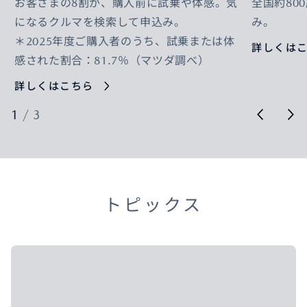
お客さまの8割が、購入前に試乗や体感。気
全国約80
になるクルマを検索して申込み。
み。
＊2025年度ご購入者のうち、試乗または体
詳しくは
感された割合：81.7％（マツダ調べ）
詳しくはこちら
1
/
3
トピックス