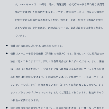
す。WLTCモードは、市街地、郊外、高速道路の各走行モードを平均的な使用時
間配分で構成した国際的な走行モードです 。市街地モードは、信号や渋滞等の
影響を受ける比較的低速な走行を想定、郊外モードは、信号や渋滞等の影響を
あまり受けない走行を想定、高速道路モードは、高速道路等での走行を想定し
ています。
掲載の内容は2026年7月23日現在のものです。
価格はメーカー希望小売価格（消費税10％込み）です。価格については販売会社が
独自に定めておりますので、詳しくは各販売会社におたずねください。また、保険
料、税金（消費税を除く）、登録などに伴う諸費用や各販売会社でセットする付属
品の費用は別途申し受けます。記載の価格にはパンク修理キット、工具（ホイール
レンチ、けん引フック）が含まれています（ジャッキは含まれておりません。ショ
ップオプションの「ジャッキセット」としてご用意しております）。別途リサイク
ル料金が必要となります。
寒冷地仕様を特に設定しておりません。全車寒冷地を考慮した仕様となっておりま