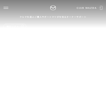
CLUB MAZDA
クルマを選ぶ
ご購入サポート
マツダを知る
オーナーサポート
ゲスト 様
クルマを選ぶ
検討リスト
ログイン
車種・グレード比較
MAZDAのSUV比較
MYページTOP
新規会員登録
QRコード
登録情報の変更
CLUB MAZDAとは
お知らせ配信の登録・解除
ご購入サポート
ログアウト
クルマ購入ガイド
カンタン見積り
販売店検索
試乗車検索
購入相談
マツダを知る