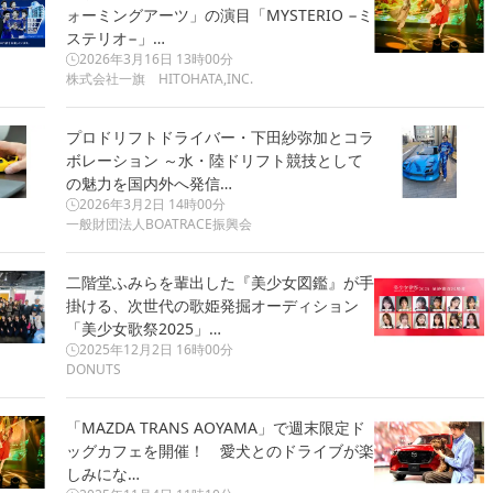
ォーミングアーツ」の演目「MYSTERIO −ミ
ステリオ−」…
2026年3月16日 13時00分
株式会社一旗 HITOHATA,INC.
プロドリフトドライバー・下田紗弥加とコラ
ボレーション ～水・陸ドリフト競技として
の魅力を国内外へ発信…
2026年3月2日 14時00分
一般財団法人BOATRACE振興会
二階堂ふみらを輩出した『美少女図鑑』が手
掛ける、次世代の歌姫発掘オーディション
「美少女歌祭2025」…
2025年12月2日 16時00分
DONUTS
「MAZDA TRANS AOYAMA」で週末限定ド
ッグカフェを開催！ 愛犬とのドライブが楽
しみにな…