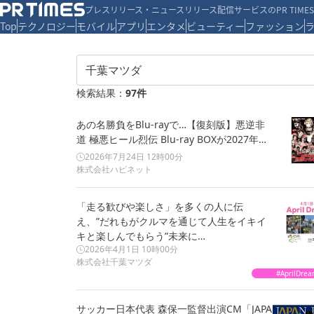
プレスリリース・ニュースリリース配信サービスのPR TIMES
Top
テクノロジー
モバイル
アプリ
エンタメ
ビューティー
ファッション
検索結果：
97
件
あの名勝負をBlu-rayで…【復刻版】悪逆非
道 極悪ヒール烈伝 Blu-ray BOXが2027年…
2026年7月24日 12時00分
株式会社ハピネット
「走る歓びや楽しさ」を多くの人に伝
え、”だれもがクルマを通じて人生をイキイ
キと楽しんでもらう”未来に…
2026年4月1日 10時00分
株式会社千葉マツダ
#AprilDre
サッカー日本代表 森保一監督出演CM「JAPA