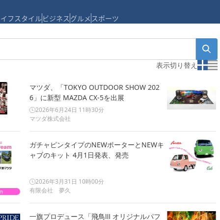
ライフスタイル
ビジネス
グルメ
スポーツ
表示切り替え
マツダ、「TOKYO OUTDOOR SHOW 202
6」に新型 MAZDA CX-5を出展
2026年6月24日 11時30分
マツダ株式会社
ガチャピンタイプのNEWポーターとNEWキ
ャブのキット 4月1日発表、発売
2026年3月31日 10時00分
有限会社 夢久
am
一旗プロデュース「飛鳥Ⅲ オリジナルパフ