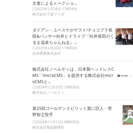
主査によるトークショ…
2025年2月28日 17時58分
株式会社千葉マツダ
ダイアン・ユースケがゲスト!チョコプラ長
田&パンサー向井とドライブ『向井長田のく
るま温泉ちゃんねる』…
2025年2月20日 11時00分
吉本興業株式会社
株式会社ノベルティは、日本製ヘッドレスC
MS「microCMS」を提供する株式会社micr
oCMSと…
2024年12月25日 10時30分
株式会社ノベルティ
第25回ゴールデンスピリット賞に巨人・菅
野智之投手
2024年11月13日 06時00分
株式会社報知新聞社