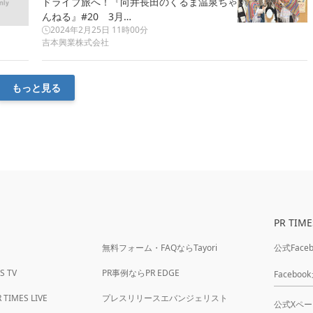
ドライブ旅へ！『向井長田のくるま温泉ちゃ
んねる』#20 3月…
2024年2月25日 11時00分
吉本興業株式会社
もっと見る
PR TIM
無料フォーム・FAQならTayori
公式Face
 TV
PR事例ならPR EDGE
Facebo
MES LIVE
プレスリリースエバンジェリスト
公式Xペー