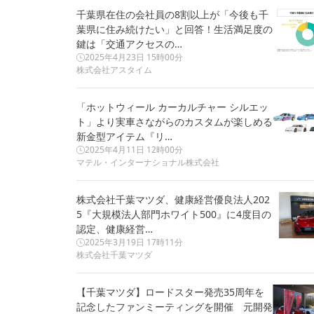
千葉県在住の会社員の8割以上が「今後も千
葉県に住み続けたい」と回答！生活満足度の
鍵は「交通アクセスの…
2025年4月23日 15時00分
株式会社アスタイム
「ホットウィール カーカルチャー シルエッ
ト」より実車さながらのカスタムが楽しめる
新金型アイテム『リ…
2025年4月11日 12時00分
マテル・インターナショナル株式会社
株式会社千葉マツダ、健康経営優良法人202
5『大規模法人部門ホワイト500』に4度目の
認定、健康経営…
2025年3月19日 17時11分
株式会社千葉マツダ
【千葉マツダ】ロードスター発売35周年を
記念したファンミーティングを開催 元開発