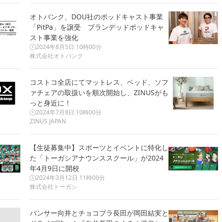
オトバンク、DOU社のポッドキャスト事業
「PitPa」を譲受 ブランデッドポッドキャ
スト事業を強化
2024年8月5日 10時00分
株式会社オトバンク
コストコ全店にてマットレス、ベッド、ソフ
ァチェアの取扱いを順次開始し、ZINUSがも
っと身近に！
2024年7月8日 10時00分
ZINUS JAPAN
【生徒募集中】スポーツとイベントに特化し
た「トーガシアナウンススクール」が2024
年4月9日に開校
2024年3月12日 11時00分
株式会社トーガシ
パンサー向井とチョコプラ長田が岡田結実と