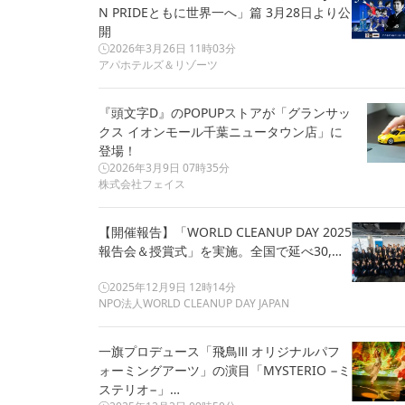
N PRIDEともに世界一へ」篇 3月28日より公
開
2026年3月26日 11時03分
アパホテルズ＆リゾーツ
『頭文字D』のPOPUPストアが「グランサッ
クス イオンモール千葉ニュータウン店」に
登場！
2026年3月9日 07時35分
株式会社フェイス
【開催報告】「WORLD CLEANUP DAY 2025
報告会＆授賞式」を実施。全国で延べ30,…
2025年12月9日 12時14分
NPO法人WORLD CLEANUP DAY JAPAN
一旗プロデュース「飛鳥Ⅲ オリジナルパフ
ォーミングアーツ」の演目「MYSTERIO −ミ
ステリオ−」…