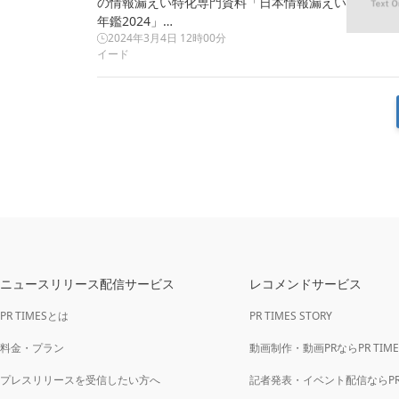
の情報漏えい特化専門資料「日本情報漏えい
年鑑2024」…
2024年3月4日 12時00分
イード
フ
ニュースリリース配信サービス
レコメンドサービス
ッ
PR TIMESとは
PR TIMES STORY
タ
ー
料金・プラン
動画制作・動画PRならPR TIMES
プレスリリースを受信したい方へ
記者発表・イベント配信ならPR TI