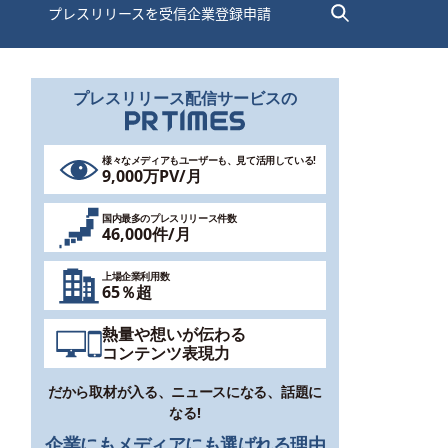
プレスリリースを受信
企業登録申請
プレスリリース配信サービスの
様々なメディアもユーザーも、見て活用している!
9,000
万PV/月
国内最多のプレスリリース件数
46,000
件/月
上場企業利用数
65
％超
熱量や想いが伝わる
コンテンツ表現力
だから取材が入る、ニュースになる、話題に
なる!
企業にもメディアにも選ばれる理由