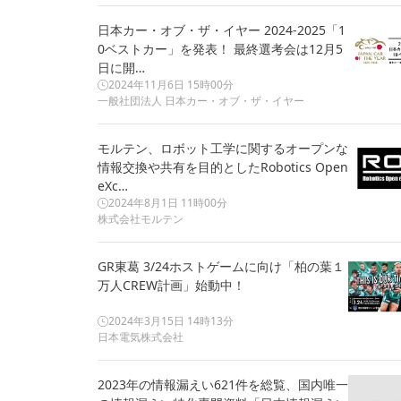
日本カー・オブ・ザ・イヤー 2024-2025「1
0ベストカー」を発表！ 最終選考会は12月5
日に開…
2024年11月6日 15時00分
一般社団法人 日本カー・オブ・ザ・イヤー
モルテン、ロボット工学に関するオープンな
情報交換や共有を目的としたRobotics Open
eXc…
2024年8月1日 11時00分
株式会社モルテン
GR東葛 3/24ホストゲームに向け「柏の葉１
万人CREW計画」始動中！
2024年3月15日 14時13分
日本電気株式会社
2023年の情報漏えい621件を総覧、国内唯一