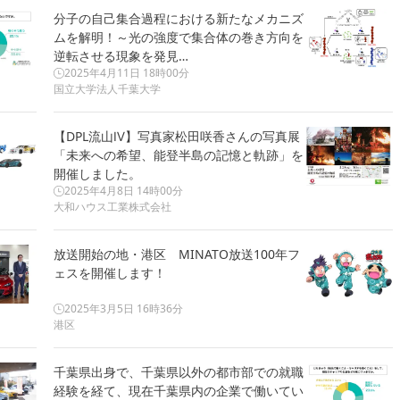
分子の自己集合過程における新たなメカニズ
ムを解明！～光の強度で集合体の巻き方向を
逆転させる現象を発見…
2025年4月11日 18時00分
国立大学法人千葉大学
【DPL流山Ⅳ】写真家松田咲香さんの写真展
「未来への希望、能登半島の記憶と軌跡」を
開催しました。
2025年4月8日 14時00分
大和ハウス工業株式会社
放送開始の地・港区 MINATO放送100年フ
ェスを開催します！
2025年3月5日 16時36分
港区
千葉県出身で、千葉県以外の都市部での就職
経験を経て、現在千葉県内の企業で働いてい