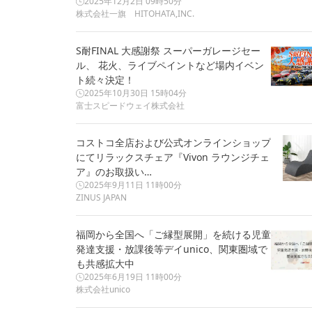
2025年12月2日 09時50分
株式会社一旗 HITOHATA,INC.
S耐FINAL 大感謝祭 スーパーガレージセー
ル、 花火、ライブペイントなど場内イベン
ト続々決定！
2025年10月30日 15時04分
富士スピードウェイ株式会社
コストコ全店および公式オンラインショップ
にてリラックスチェア『Vivon ラウンジチェ
ア』のお取扱い…
2025年9月11日 11時00分
ZINUS JAPAN
福岡から全国へ「ご縁型展開」を続ける児童
発達支援・放課後等デイunico、関東圏域で
も共感拡大中
2025年6月19日 11時00分
株式会社unico