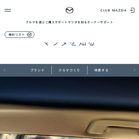
MAZDA
CLUB MAZDA
クルマを選ぶ
ご購入サポート
マツダを知る
オーナーサポート
ゲスト 様
クルマを選ぶ
DISCOVER MAZDA
検討リスト
マツダを知る
ログイン
車種・グレード比較
MAZDAのSUV比較
MYページTOP
新規会員登録
QRコード
登録情報の変更
CLUB MAZDAとは
お知らせ配信の登録・解除
ブランド
クルマづくり
体感する
ご購入サポート
ログアウト
クルマ購入ガイド
カンタン見積り
販売店検索
試乗車検索
購入相談
マツダを知る