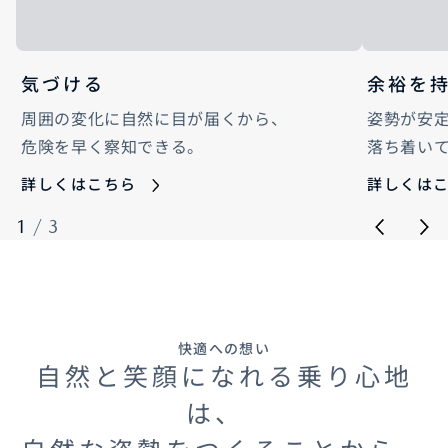
気づける
余裕を
周囲の変化に自然に目が届くから、
姿勢が安
危険を早く察知できる。
落ち着い
詳しくはこちら
詳しくは
1
/
3
快適への想い
自然と笑顔になれる乗り心地
は、