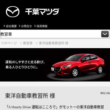
会社概要
お問合せ
採用情報
TOPページ
教習車
東洋自動車教習所 様
R02.06
東洋自動車教習所 様
「A Hearty Drive 運転はこころで」がモットーの東洋自動車教習