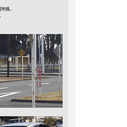
習所様。
。